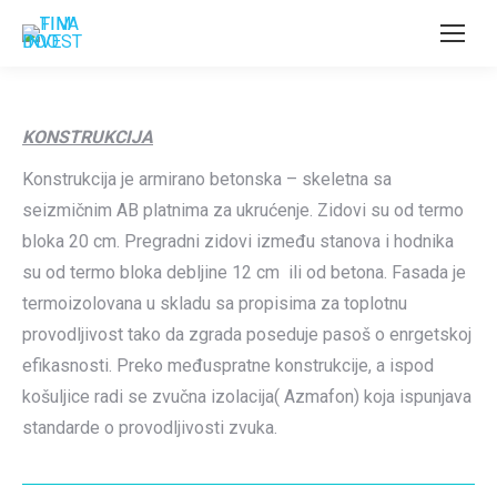
KONSTRUKCIJA
Konstrukcija je armirano betonska – skeletna sa
seizmičnim AB platnima za ukrućenje. Zidovi su od termo
bloka 20 cm. Pregradni zidovi između stanova i hodnika
su od termo bloka debljine 12 cm ili od betona. Fasada je
termoizolovana u skladu sa propisima za toplotnu
provodljivost tako da zgrada poseduje pasoš o enrgetskoj
efikasnosti. Preko međuspratne konstrukcije, a ispod
košuljice radi se zvučna izolacija( Azmafon) koja ispunjava
standarde o provodljivosti zvuka.