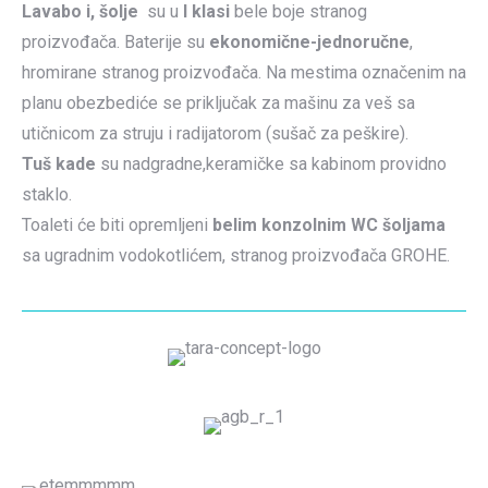
Lavabo i, šolje
su u
I klasi
bele boje stranog
proizvođača. Baterije su
ekonomične-jednoručne
,
hromirane stranog proizvođača. Na mestima označenim na
planu obezbediće se priključak za mašinu za veš sa
utičnicom za struju i radijatorom (sušač za peškire).
Tuš kade
su nadgradne,keramičke sa kabinom providno
staklo.
Toaleti će biti opremljeni
belim konzolnim WC šoljama
sa ugradnim vodokotlićem, stranog proizvođača GROHE.