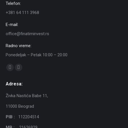
Telefon:
+381 64 111 3968
E-mail:
office@finatiminvest.rs
Radno vreme:
Ponedeljak – Petak 10:00 – 20:00
Find us on:
Facebook
Instagram
page
page
Adresa:
opens
opens
in
in
Živka Nastića Babe 11,
new
new
11000 Beograd
window
window
PIB :
112204514
MB :
21626929