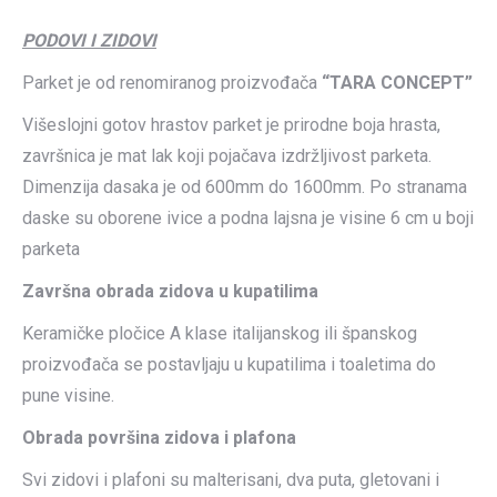
PODOVI I ZIDOVI
Parket je od renomiranog proizvođača
“TARA CONCEPT”
Višeslojni gotov hrastov parket je prirodne boja hrasta,
završnica je mat lak koji pojačava izdržljivost parketa.
Dimenzija dasaka je od 600mm do 1600mm. Po stranama
daske su oborene ivice a podna lajsna je visine 6 cm u boji
parketa
Završna obrada zidova u kupatilima
Keramičke pločice A klase italijanskog ili španskog
proizvođača se postavljaju u kupatilima i toaletima do
pune visine.
Obrada površina zidova i plafona
Svi zidovi i plafoni su malterisani, dva puta, gletovani i