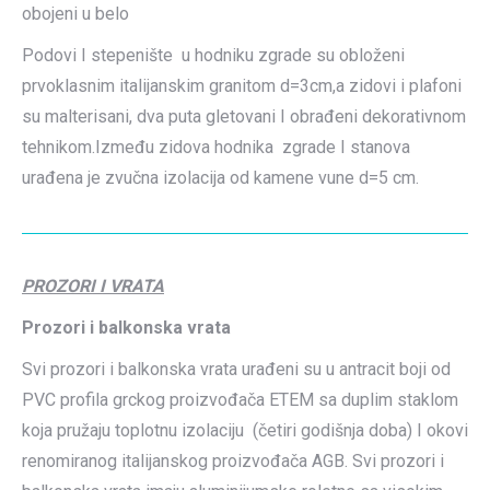
obojeni u belo
Podovi I stepenište u hodniku zgrade su obloženi
prvoklasnim italijanskim granitom d=3cm,a zidovi i plafoni
su malterisani, dva puta gletovani I obrađeni dekorativnom
tehnikom.Između zidova hodnika zgrade I stanova
urađena je zvučna izolacija od kamene vune d=5 cm.
PROZORI I VRATA
Prozori i balkonska vrata
Svi prozori i balkonska vrata urađeni su u antracit boji od
PVC profila grckog proizvođača ETEM sa duplim staklom
koja pružaju toplotnu izolaciju (četiri godišnja doba) I okovi
renomiranog italijanskog proizvođača AGB. Svi prozori i