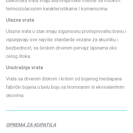
balkonska vrata imaju aluminijumske roletne sa visokim
termoizolacionim karakteristikama I komarnicima.
Ulazna vrata
Ulazna vrata u stan imaju sigurnosnu protivprovalnu bravu i
ispunjavaju sve najviše standarde vezane za akustiku i
bezbednost, sa širokim drvenim pervajz lajsnama oko
celog štoka.
Unutrašnja vrata
Vrata sa drvenim štokom i krilom od bojenog mediapana
fabrički bojena u belu boju sa hromiranim ili ekvivalentnim
okovima.
OPREMA ZA KUPATILA