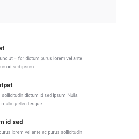
at
Nunc ut – for dictum purus lorem vel ante
ctum id sed ipsum.
utpat
sollicitudin dictum id sed ipsum. Nulla
 mollis pellen tesque.
um id sed
purus lorem vel ante ac purus sollicitudin