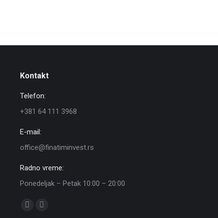
Kontakt
Telefon:
+381 64 111 3968
E-mail:
office@finatiminvest.rs
Radno vreme:
Ponedeljak – Petak 10:00 – 20:00
Find us on:
Facebook
Instagram