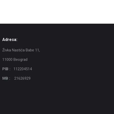
Adresa:
Živka Nastića Babe 11,
11000 Beograd
PIB :
112204514
MB :
21626929