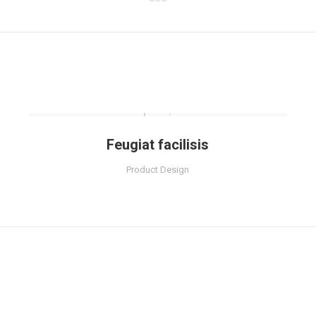
Next
project:
Feugiat facilisis
Product Design