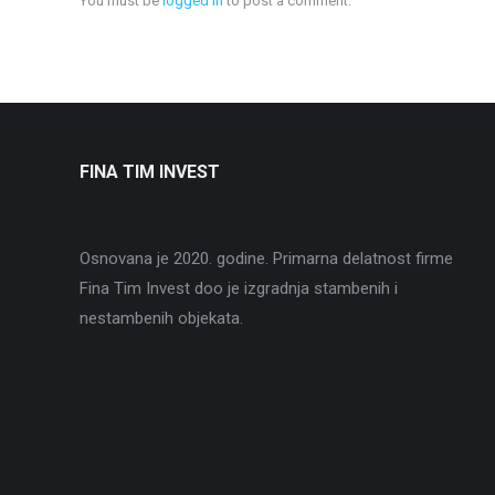
You must be
logged in
to post a comment.
FINA TIM INVEST
Osnovana je 2020. godine. Primarna delatnost firme
Fina Tim Invest doo je izgradnja stambenih i
nestambenih objekata.