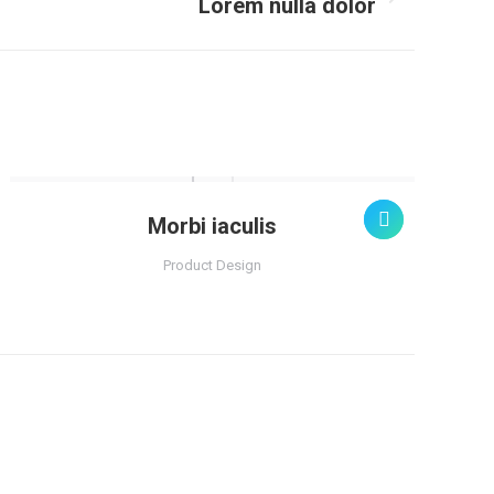
Lorem nulla dolor
Morbi iaculis
Product Design