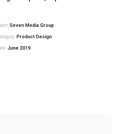
ient:
Seven Media Group
tegory:
Product Design
te:
June 2019