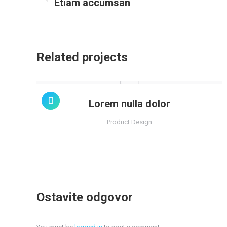
Previous
Etiam accumsan
project:
Related projects
Lorem nulla dolor
Product Design
Ostavite odgovor