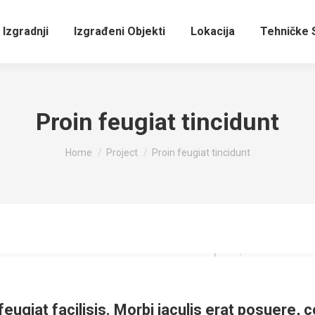
 Izgradnji
Izgrađeni Objekti
Lokacija
Tehničke S
Proin feugiat tincidunt
You are here:
Home
Project
Proin feugiat tincidunt
a feugiat facilisis. Morbi iaculis erat posuere,