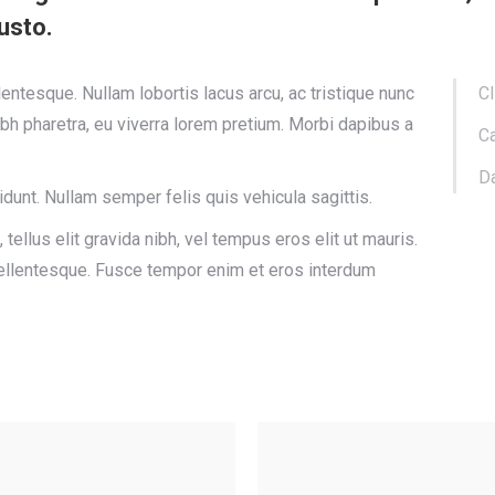
justo.
ntesque. Nullam lobortis lacus arcu, ac tristique nunc
Cl
bh pharetra, eu viverra lorem pretium. Morbi dapibus a
Ca
Da
cidunt. Nullam semper felis quis vehicula sagittis.
tellus elit gravida nibh, vel tempus eros elit ut mauris.
 pellentesque. Fusce tempor enim et eros interdum