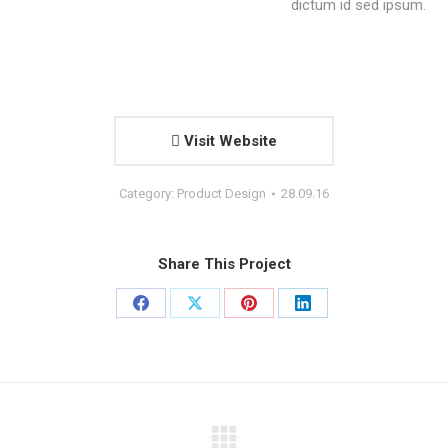
dictum id sed ipsum.
Visit Website
Category:
Product Design
28.09.16
Share This Project
Share
Share
Share
Share
on
on
on
on
Facebook
X
Pinterest
LinkedIn