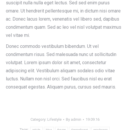
suscipit nulla nulla eget lectus. Sed sed enim purus
ornare. Ut hendrerit pellentesque mi, in dictum nisi ornare
ac. Donec lacus lorem, venenatis vel libero sed, dapibus
condimentum quam. Sed ac leo vel nisl volutpat maximus
vel vitae mi.
Donec commodo vestibulum bibendum. Ut vel
condimentum risus. Sed malesuada nunc ut sollicitudin
volutpat. Lorem ipsum dolor sit amet, consectetur
adipiscing elit. Vestibulum aliquam sodales odio vitae
luctus. Nullam non nisl orci. Sed faucibus nisl eu erat
consequat egestas. Aliquam purus, cursus sed mauris.
Category:
Lifestyle
By
admin
19.09.16
Tags:
article
blog
theme
themeforest
wordpress