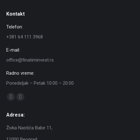
Kontakt
Telefon:
+381 64 111 3968
E-mail:
office@finatiminvest.rs
Radno vreme:
Ponedeljak – Petak 10:00 – 20:00
Find us on:
Facebook
Instagram
page
page
Adresa:
opens
opens
in
in
Živka Nastića Babe 11,
new
new
11000 Beograd